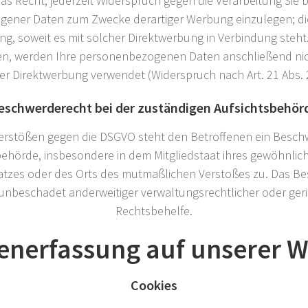
as Recht, jederzeit Widerspruch gegen die Verarbeitung Sie 
ener Daten zum Zwecke derartiger Werbung einzulegen; dies
ling, soweit es mit solcher Direktwerbung in Verbindung steht
en, werden Ihre personenbezogenen Daten anschließend ni
r Direktwerbung verwendet (Widerspruch nach Art. 21 Abs.
eschwerderecht bei der zuständigen Aufsichtsbehör
Verstößen gegen die DSGVO steht den Betroffenen ein Besch
behörde, insbesondere in dem Mitgliedstaat ihres gewöhnlic
platzes oder des Orts des mutmaßlichen Verstoßes zu. Das B
unbeschadet anderweitiger verwaltungsrechtlicher oder geri
Rechtsbehelfe.
tenerfassung auf unserer W
Cookies