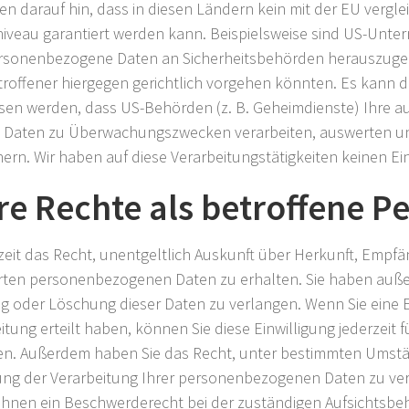
en darauf hin, dass in diesen Ländern kein mit der EU vergl
iveau garantiert werden kann. Beispielsweise sind US-Unt
personenbezogene Daten an Sicherheitsbehörden herauszug
etroffener hiergegen gerichtlich vorgehen könnten. Es kann d
en werden, dass US-Behörden (z. B. Geheimdienste) Ihre a
n Daten zu Überwachungszwecken verarbeiten, auswerten u
hern. Wir haben auf diese Verarbeitungstätigkeiten keinen Ein
hre Rechte als betroffene P
zeit das Recht, unentgeltlich Auskunft über Herkunft, Emp
erten personenbezogenen Daten zu erhalten. Sie haben auße
ng oder Löschung dieser Daten zu verlangen. Wenn Sie eine E
tung erteilt haben, können Sie diese Einwilligung jederzeit f
en. Außerdem haben Sie das Recht, unter bestimmten Umst
ng der Verarbeitung Ihrer personenbezogenen Daten zu ve
Ihnen ein Beschwerderecht bei der zuständigen Aufsichtsbe