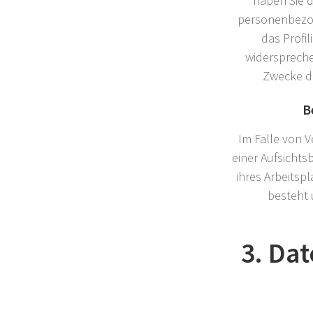
haben Sie d
personenbezog
das Profi
widersprech
Zwecke de
B
Im Falle von 
einer Aufsichts
ihres Arbeits
besteht 
3. Da