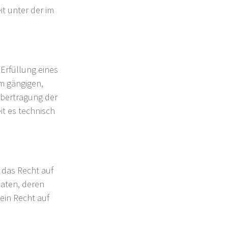
t unter der im
 Erfüllung eines
em gängigen,
Übertragung der
it es technisch
 das Recht auf
aten, deren
ein Recht auf