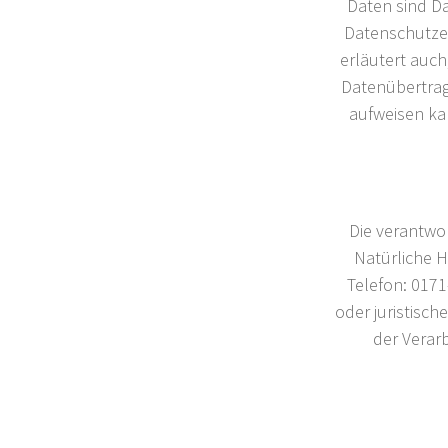
Daten sind Da
Datenschutzer
erläutert auch
Datenübertragu
aufweisen kan
Die verantwor
Natürliche 
Telefon: 0171
oder juristisc
der Verar