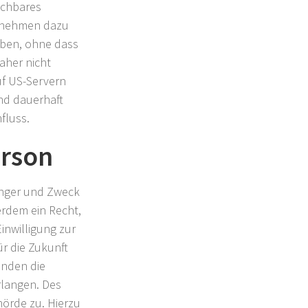
eichbares
ernehmen dazu
eben, ohne dass
aher nicht
uf US-Servern
nd dauerhaft
fluss.
erson
fänger und Zweck
rdem ein Recht,
inwilligung zur
ür die Zukunft
änden die
rlangen. Des
hörde zu. Hierzu