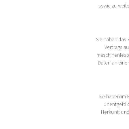
sowie zu weit
Sie haben das R
Vertrags au
maschinenlesba
Daten an einen
Sie haben im 
unentgeltl
Herkunft und