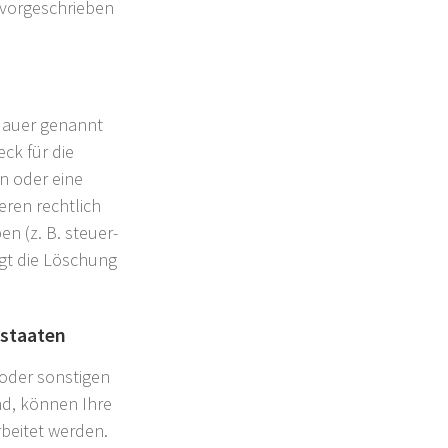
 vorgeschrieben
rdauer genannt
ck für die
n oder eine
eren rechtlich
n (z. B. steuer-
lgt die Löschung
tstaaten
oder sonstigen
ind, können Ihre
beitet werden.