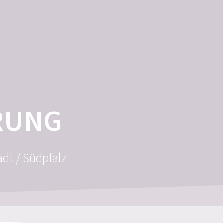
ÜBER MICH
KONTAKT
BLOG
RUNG
adt / Südpfalz