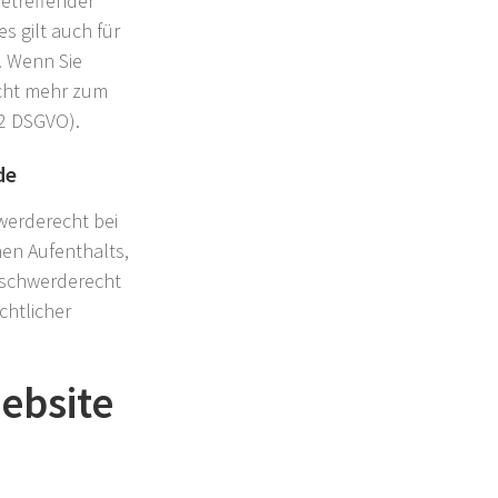
betreffender
 gilt auch für
. Wenn Sie
cht mehr zum
 2 DSGVO).
de
werderecht bei
hen Aufenthalts,
eschwerderecht
chtlicher
ebsite