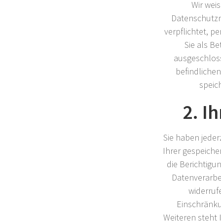
Wir weis
Datenschutzn
verpflichtet, 
Sie als B
ausgeschloss
befindliche
speic
2. I
Sie haben jeder
Ihrer gespeich
die Berichtigu
Datenverarbei
widerruf
Einschränku
Weiteren steht 