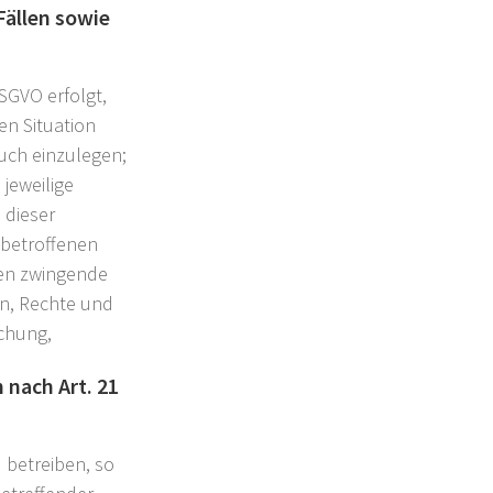
Fällen sowie
DSGVO erfolgt,
en Situation
uch einzulegen;
 jeweilige
 dieser
 betroffenen
nen zwingende
en, Rechte und
achung,
nach Art. 21
betreiben, so