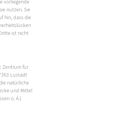
ie vorliegende
ie nutzen. Sie
f hin, dass die
cherheitslücken
itte ist nicht
t: Zentrum für
7363 Lustadt
die natürliche
ecke und Mittel
sen o. Ä.)