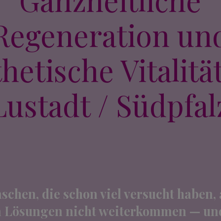
Regeneration un
thetische Vitalität
Lustadt / Südpfal
schen, die schon viel versucht haben, 
n Lösungen nicht weiterkommen — und