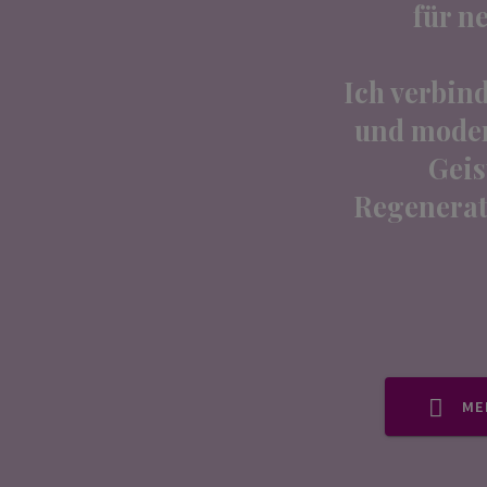
für n
Ich verbin
und moder
Geis
Regenerati
ME