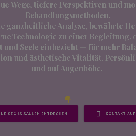
eue Wege, tiefere Perspektiven und m
Behandlungsmethoden.
de ganzheitliche Analyse, bewährte H
ne Technologie zu einer Begleitung, d
t und Seele einbezieht — für mehr Bal
on und ästhetische Vitalität. Persönli
und auf Augenhöhe.
INE SECHS SÄULEN ENTDECKEN
KONTAKT AU