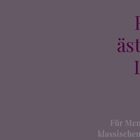
äs
Für Men
klassische