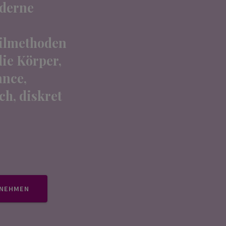
oderne
eilmethoden
ie Körper,
ance,
ch, diskret
FNEHMEN