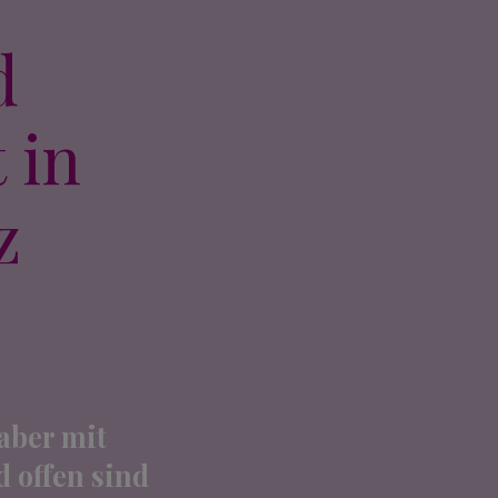
d
 in
z
aber mit
 offen sind