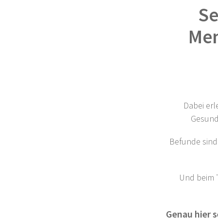
Se
Men
Dabei erl
Gesundh
Befunde sind 
Und beim 
Genau hier s