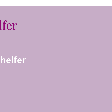
lfer
helfer