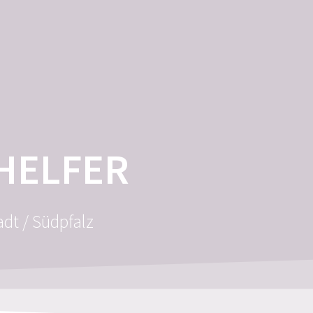
ÜBER MICH
KONTAKT
BLOG
HELFER
adt / Südpfalz