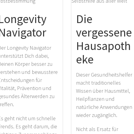
Longevity
Die
Navigator
vergessene
Hausapoth
Der Longevity Navigator
eke
unterstützt Dich dabei,
Deinen Körper besser zu
verstehen und bewusstere
Dieser Gesundheitshelfer
Entscheidungen für
macht traditionelles
italität, Prävention und
Wissen über Hausmittel,
gesundes Älterwerden zu
Heilpflanzen und
reffen.
natürliche Anwendungen
wieder zugänglich.
Es geht nicht um schnelle
Trends. Es geht darum, die
Nicht als Ersatz für