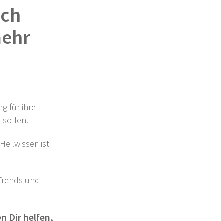
ich
mehr
g für ihre
 sollen.
Heilwissen ist
Trends und
n Dir helfen,