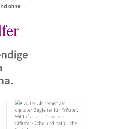
und ohne
fer
endige
m
ma.