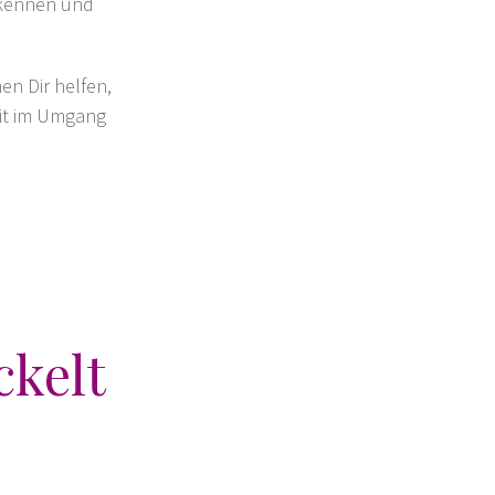
rkennen und
en Dir helfen,
eit im Umgang
ckelt