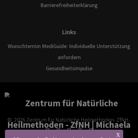
Barrierefreiheiterklärung
Links
Wunschtermin MediGuide: Individuelle Unterstützung
anfordern
Gesundheitsimpulse
Kundenbewertungen und Erfahrungen zu
Michaela Adam-Horst
© 2026 Zentrum für Natürliche Heilmethoden- ZfNH.
SEHR GUT
%
100
x