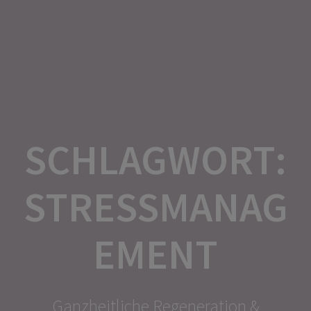
Zum
Inhalt
springen
SCHLAGWORT:
STRESSMANAG
EMENT
Ganzheitliche Regeneration &